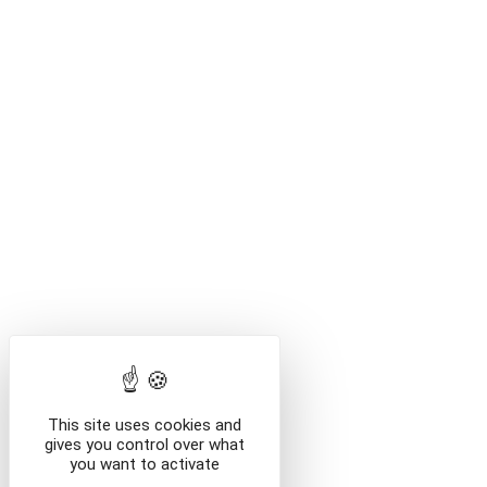
Attention
européenne d
de mai de
européenn
week-end
spécial
septembre
Billets di
//
L'accès à la
étages s'eff
/en//
This site uses cookies and
gives you control over what
you want to activate